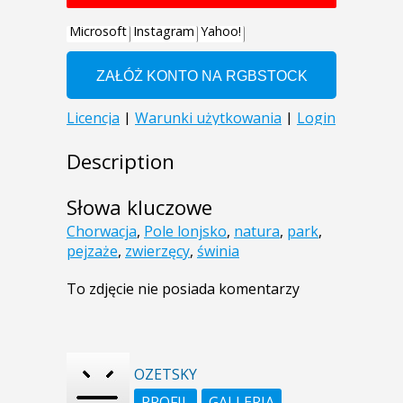
Description
Słowa kluczowe
Chorwacja
,
Pole lonjsko
,
natura
,
park
,
pejzaże
,
zwierzęcy
,
świnia
To zdjęcie nie posiada komentarzy
OZETSKY
PROFIL
GALLERIA