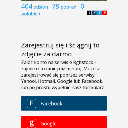
404
79
0
odsłon
pobrań
polubień
L
F
T
P
Zarejestruj się i ściągnij to
zdjęcie za darmo