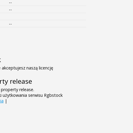
--
--
--
k
 akceptujesz naszą licencję
rty release
 property release.
ki użytkowania serwisu Rgbstock
ia
|