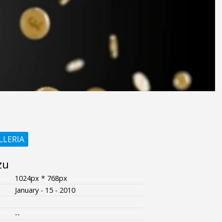
LLERIA
zu
1024px * 768px
January - 15 - 2010
--