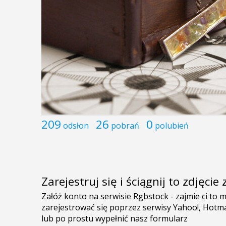
209
26
0
odsłon
pobrań
polubień
Zarejestruj się i ściągnij to zdjęci