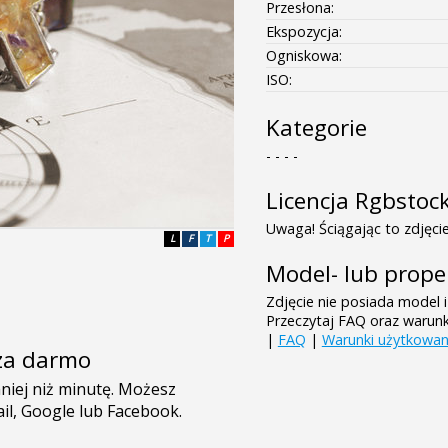
Przesłona:
Ekspozycja:
Ogniskowa:
ISO:
Kategorie
- - - -
Licencja Rgbstoc
Uwaga! Ściągając to zdjęcie
L
F
T
P
Model- lub prope
Zdjęcie nie posiada model i
Przeczytaj FAQ oraz warun
|
FAQ
|
Warunki użytkowan
e za darmo