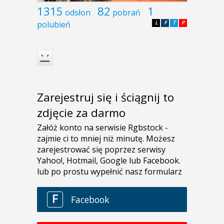
1315
82
1
odsłon
pobrań
polubień
L
F
T
P
Zarejestruj się i ściągnij to
zdjęcie za darmo