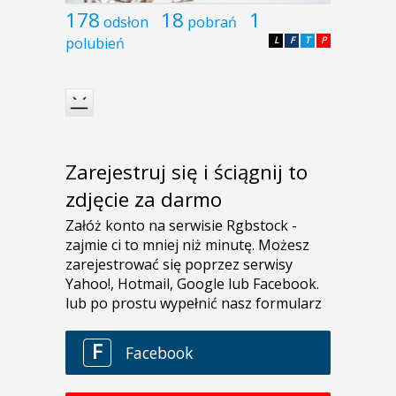
178
18
1
odsłon
pobrań
polubień
L
F
T
P
Zarejestruj się i ściągnij to
zdjęcie za darmo