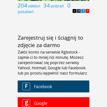
204
34
0
odsłon
pobrań
polubień
L
F
T
P
Zarejestruj się i ściągnij to
zdjęcie za darmo