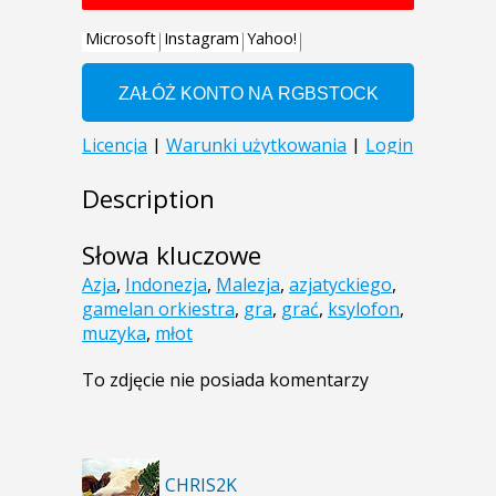
Description
Słowa kluczowe
Azja
,
Indonezja
,
Malezja
,
azjatyckiego
,
gamelan orkiestra
,
gra
,
grać
,
ksylofon
,
muzyka
,
młot
To zdjęcie nie posiada komentarzy
CHRIS2K