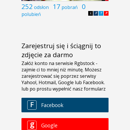
252
17
0
odsłon
pobrań
polubień
L
F
T
P
Zarejestruj się i ściągnij to
zdjęcie za darmo