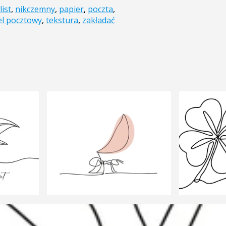
list
,
nikczemny
,
papier
,
poczta
,
l pocztowy
,
tekstura
,
zakładać