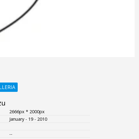
LLERIA
zu
2666px * 2000px
January - 19 - 2010
--