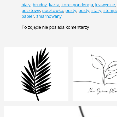
biały
,
brudny
,
karta
,
korespondencja
,
krawędzie
,
pocztowy
,
pocztówka
,
pusty
,
pusty
,
stary
,
stempe
papier
,
zmarnowany
To zdjęcie nie posiada komentarzy