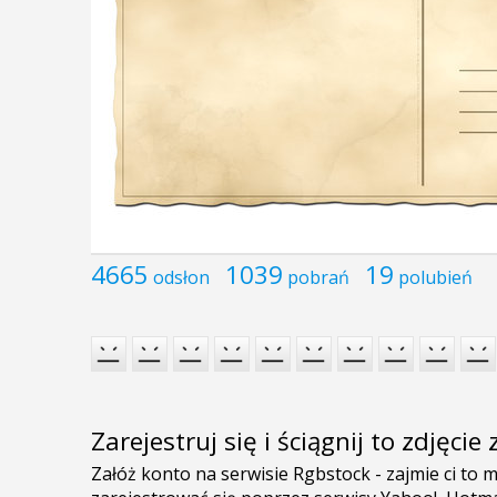
4665
1039
19
odsłon
pobrań
polubień
Zarejestruj się i ściągnij to zdjęci