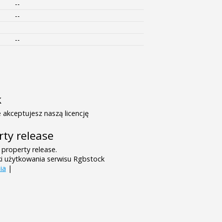
--
--
--
k
 akceptujesz naszą licencję
rty release
 property release.
ki użytkowania serwisu Rgbstock
ia
|