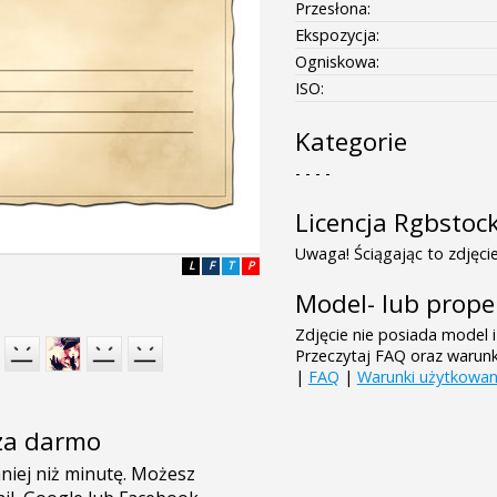
Przesłona:
Ekspozycja:
Ogniskowa:
ISO:
Kategorie
- - - -
Licencja Rgbstoc
Uwaga! Ściągając to zdjęcie
L
F
T
P
Model- lub prope
Zdjęcie nie posiada model i
Przeczytaj FAQ oraz warun
|
FAQ
|
Warunki użytkowan
e za darmo