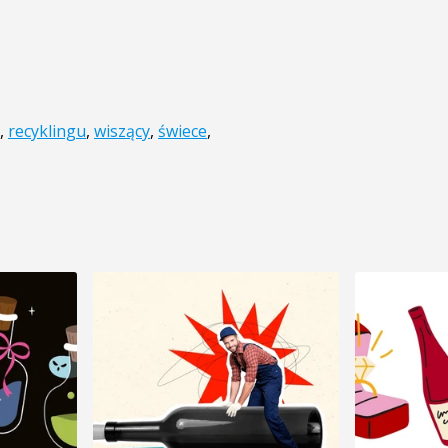
,
recyklingu
,
wiszący
,
świece
,