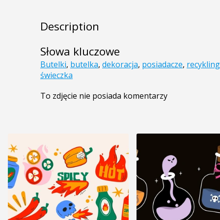
Description
Słowa kluczowe
Butelki
,
butelka
,
dekoracja
,
posiadacze
,
recykling
świeczka
To zdjęcie nie posiada komentarzy