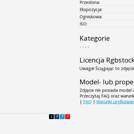
Przesłona:
Ekspozycja:
Ogniskowa:
ISO:
Kategorie
- - - -
Licencja Rgbstoc
Uwaga! Ściągając to zdjęcie
Model- lub prope
Zdjęcie nie posiada model i
Przeczytaj FAQ oraz warun
|
FAQ
|
Warunki użytkowan
L
F
T
P