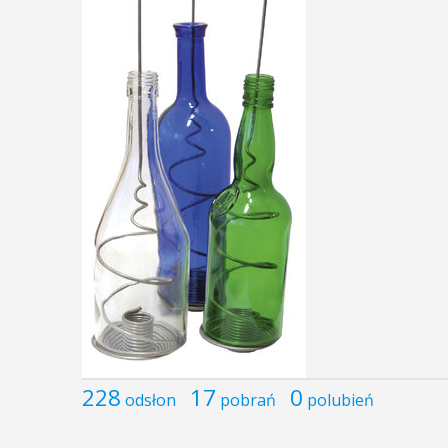
228
17
0
odsłon
pobrań
polubień