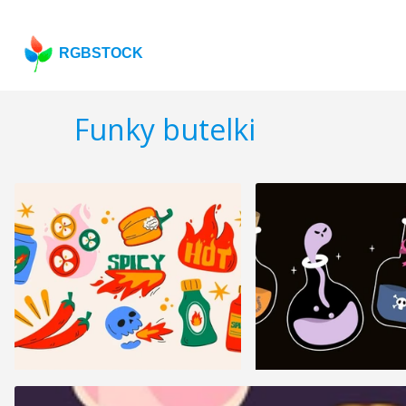
RGBSTOCK
Funky butelki