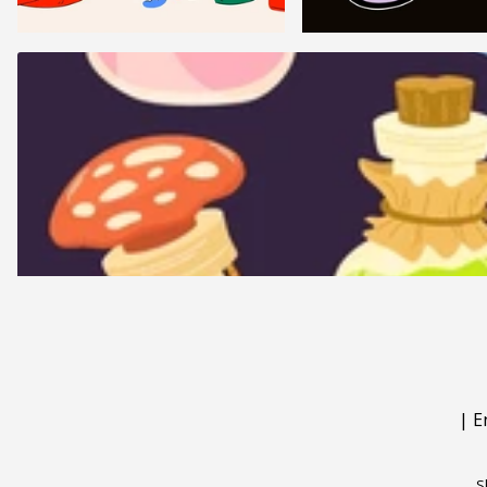
|
E
S