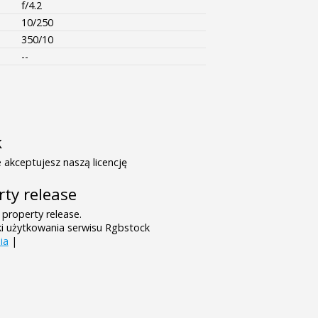
f/4.2
10/250
350/10
--
k
 akceptujesz naszą licencję
rty release
 property release.
ki użytkowania serwisu Rgbstock
ia
|