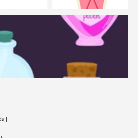
ds
|
ck