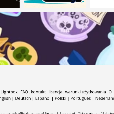
Lightbox
.
FAQ
.
kontakt
.
licencja
.
warunki użytkowania
.
O
.
nglish
|
Deutsch
|
Español
|
Polski
|
Português
|
Nederlan
hutterstock official partner of Rgbstock
Saqurai AI official partner of Rgbsto