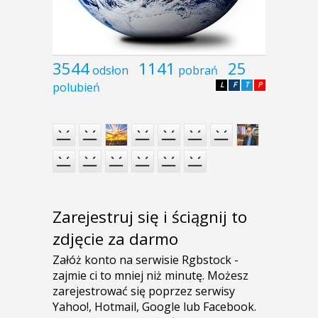
3544
1141
25
odsłon
pobrań
polubień
L
F
T
P
Zarejestruj się i ściągnij to
zdjęcie za darmo