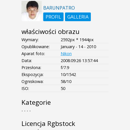
BARUNPATRO
PROFIL
GALLERIA
właściwości obrazu
Wymiary:
2592px * 1944px
Opublikowane:
January - 14 - 2010
Aparat foto:
Nikon
Data:
2008:09:26 13:57:44
Przesłona:
f/7.9
Ekspozycja:
10/1542
Ogniskowa:
58/10
ISO:
50
Kategorie
- - - -
Licencja Rgbstock