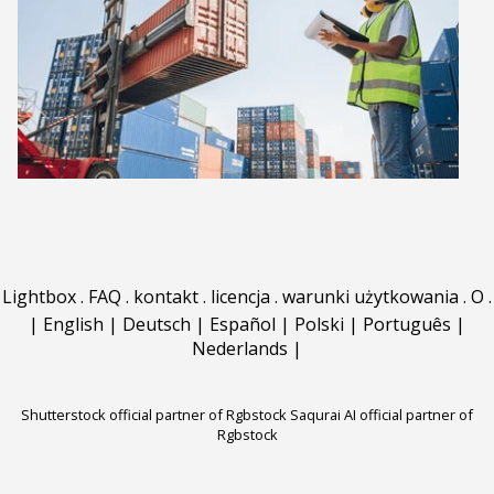
Lightbox
.
FAQ
.
kontakt
.
licencja
.
warunki użytkowania
.
O
.
|
English
|
Deutsch
|
Español
|
Polski
|
Português
|
Nederlands
|
Shutterstock official partner of Rgbstock
Saqurai AI official partner of
Rgbstock