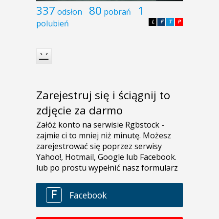
337
80
1
odsłon
pobrań
polubień
L
F
T
P
Zarejestruj się i ściągnij to
zdjęcie za darmo