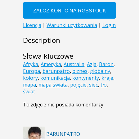
Description
Słowa kluczowe
Afryka
,
Ameryka
,
Australia
,
Azja
,
Baron
,
Europa
,
barunpatro
,
biznes
,
globalny
,
kolory
,
komunikacja
,
kontynenty
,
kraje
,
mapa
,
mapa świata
,
pojęcie
,
sieć
,
tło
,
świat
To zdjęcie nie posiada komentarzy
BARUNPATRO