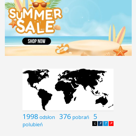
1998
376
5
odsłon
pobrań
polubień
L
F
T
P