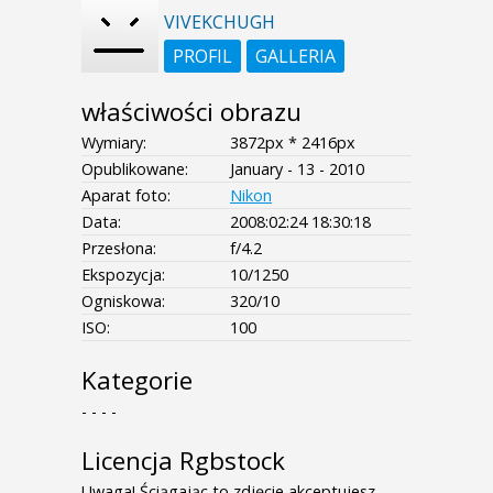
VIVEKCHUGH
PROFIL
GALLERIA
właściwości obrazu
Wymiary:
3872px * 2416px
Opublikowane:
January - 13 - 2010
Aparat foto:
Nikon
Data:
2008:02:24 18:30:18
Przesłona:
f/4.2
Ekspozycja:
10/1250
Ogniskowa:
320/10
ISO:
100
Kategorie
- - - -
Licencja Rgbstock
Uwaga! Ściągając to zdjęcie akceptujesz