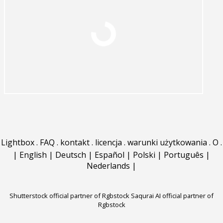
Lightbox
.
FAQ
.
kontakt
.
licencja
.
warunki użytkowania
.
O
.
|
English
|
Deutsch
|
Español
|
Polski
|
Português
|
Nederlands
|
Shutterstock official partner of Rgbstock
Saqurai AI official partner of
Rgbstock