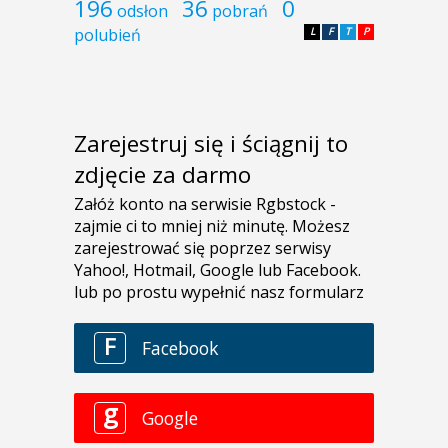
196
36
0
odsłon
pobrań
polubień
L
F
T
P
Zarejestruj się i ściągnij to
zdjęcie za darmo