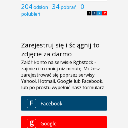
204
34
0
odsłon
pobrań
polubień
L
F
T
P
Zarejestruj się i ściągnij to
zdjęcie za darmo