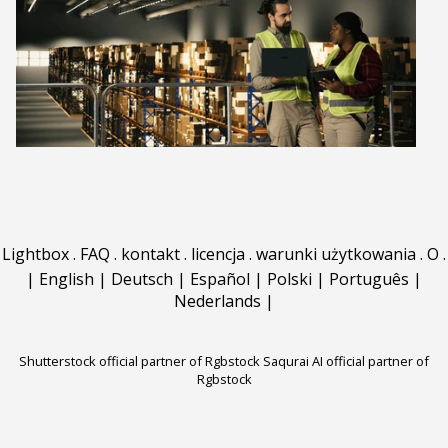
Lightbox
.
FAQ
.
kontakt
.
licencja
.
warunki użytkowania
.
O
.
|
English
|
Deutsch
|
Español
|
Polski
|
Português
|
Nederlands
|
Shutterstock official partner of Rgbstock
Saqurai AI official partner of
Rgbstock