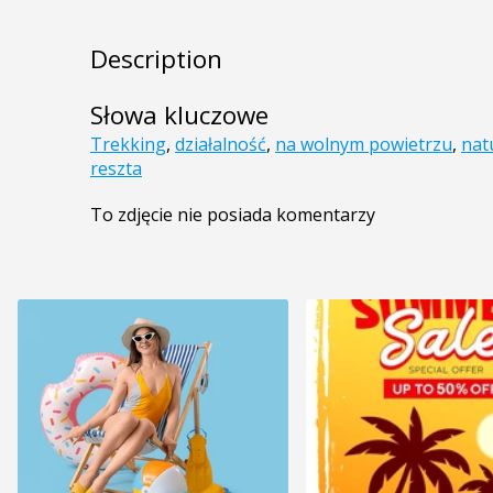
Description
Słowa kluczowe
Trekking
,
działalność
,
na wolnym powietrzu
,
nat
reszta
To zdjęcie nie posiada komentarzy