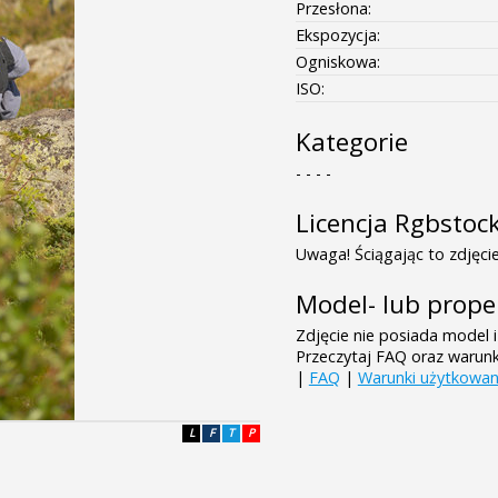
Przesłona:
Ekspozycja:
Ogniskowa:
ISO:
Kategorie
- - - -
Licencja Rgbstoc
Uwaga! Ściągając to zdjęcie
Model- lub prope
Zdjęcie nie posiada model i
Przeczytaj FAQ oraz warun
|
FAQ
|
Warunki użytkowan
L
F
T
P