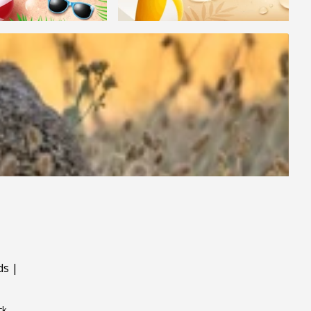
ds
|
ck