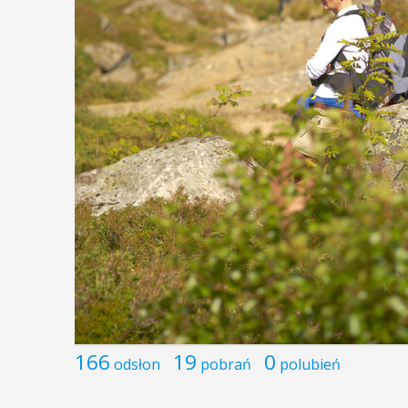
166
19
0
odsłon
pobrań
polubień