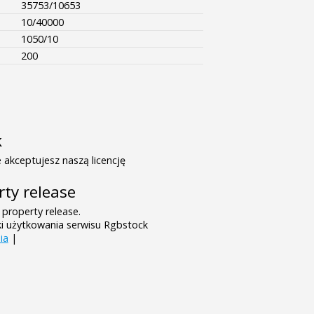
35753/10653
10/40000
1050/10
200
k
 akceptujesz naszą licencję
rty release
 property release.
ki użytkowania serwisu Rgbstock
ia
|