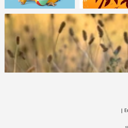
|
E
S