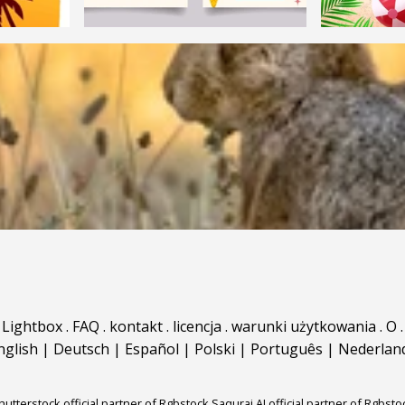
Lightbox
.
FAQ
.
kontakt
.
licencja
.
warunki użytkowania
.
O
.
nglish
|
Deutsch
|
Español
|
Polski
|
Português
|
Nederlan
hutterstock official partner of Rgbstock
Saqurai AI official partner of Rgbsto