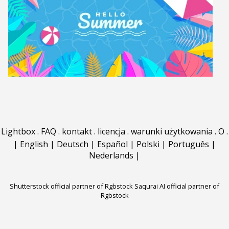
Lightbox
.
FAQ
.
kontakt
.
licencja
.
warunki użytkowania
.
O
.
|
English
|
Deutsch
|
Español
|
Polski
|
Português
|
Nederlands
|
Shutterstock official partner of Rgbstock
Saqurai AI official partner of
Rgbstock