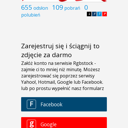
655
109
0
odsłon
pobrań
polubień
L
F
T
P
Zarejestruj się i ściągnij to
zdjęcie za darmo