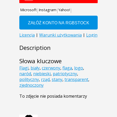
Description
Słowa kluczowe
Flagi
,
biały
,
czerwony
,
flaga
,
logo
,
naród
,
niebieski
,
patriotyczny
,
polityczny
,
rząd
,
stany
,
transparent
,
zjednoczony
To zdjęcie nie posiada komentarzy