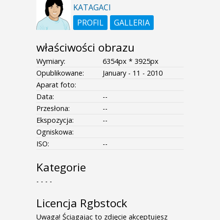
KATAGACI
PROFIL
GALLERIA
właściwości obrazu
Wymiary:
6354px * 3925px
Opublikowane:
January - 11 - 2010
Aparat foto:
Data:
--
Przesłona:
--
Ekspozycja:
--
Ogniskowa:
ISO:
--
Kategorie
- - - -
Licencja Rgbstock
Uwaga! Ściągając to zdjęcie akceptujesz