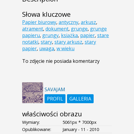
Słowa kluczowe
Papier biurowy
,
antyczny
,
arkusz
,
atrament
,
dokument
,
grunge
,
grunge
papieru
,
grungy
,
książka
,
papier
,
stare
notatki
,
stary
,
stary arkusz
,
stary
papier
,
uwaga
,
w wieku
To zdjęcie nie posiada komentarzy
SAVAJAM
PROFIL
GALLERIA
właściwości obrazu
Wymiary:
5061px * 7000px
Opublikowane:
January - 11 - 2010