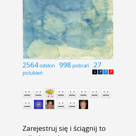
2564
998
27
odsłon
pobrań
polubień
L
F
T
P
Zarejestruj się i ściągnij to