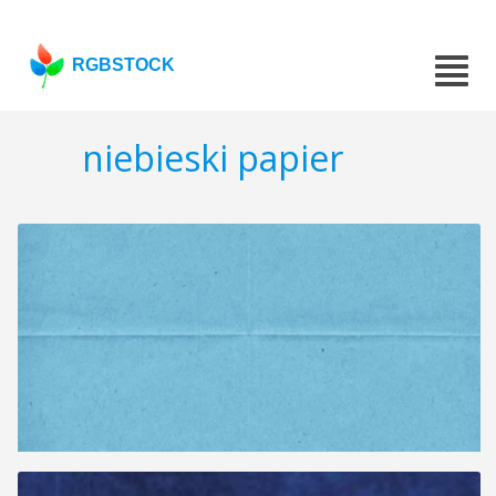
RGBSTOCK
niebieski papier