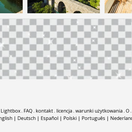
Lightbox
.
FAQ
.
kontakt
.
licencja
.
warunki użytkowania
.
O
.
nglish
|
Deutsch
|
Español
|
Polski
|
Português
|
Nederlan