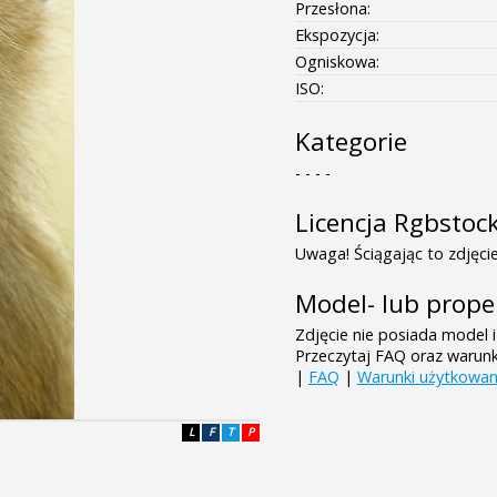
Przesłona:
Ekspozycja:
Ogniskowa:
ISO:
Kategorie
- - - -
Licencja Rgbstoc
Uwaga! Ściągając to zdjęcie
Model- lub prope
Zdjęcie nie posiada model i
Przeczytaj FAQ oraz warun
|
FAQ
|
Warunki użytkowan
L
F
T
P