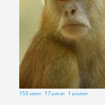
153
17
1
odsłon
pobrań
polubień