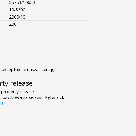
35753/10653
10/3200
2000/10
200
k
 akceptujesz naszą licencję
rty release
 property release.
ki użytkowania serwisu Rgbstock
ia
|