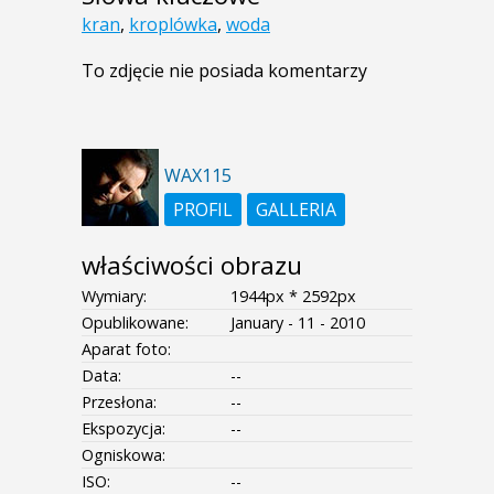
kran
,
kroplówka
,
woda
To zdjęcie nie posiada komentarzy
WAX115
PROFIL
GALLERIA
właściwości obrazu
Wymiary:
1944px * 2592px
Opublikowane:
January - 11 - 2010
Aparat foto:
Data:
--
Przesłona:
--
Ekspozycja:
--
Ogniskowa:
ISO:
--