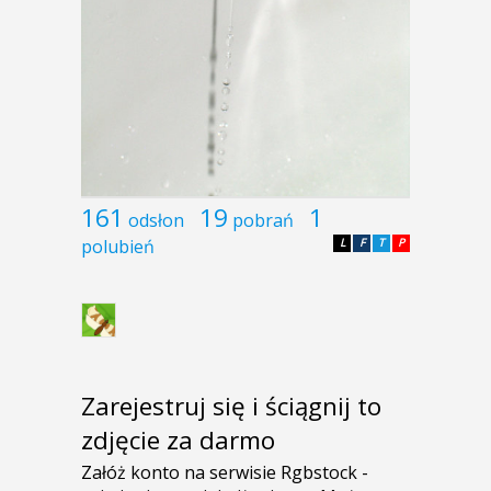
161
19
1
odsłon
pobrań
polubień
L
F
T
P
Zarejestruj się i ściągnij to
zdjęcie za darmo