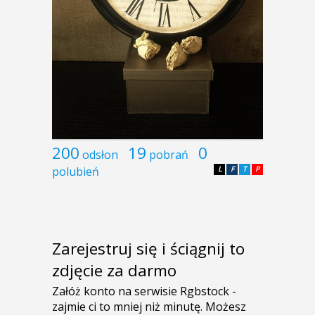
200
19
0
odsłon
pobrań
polubień
L
F
T
P
Zarejestruj się i ściągnij to
zdjęcie za darmo