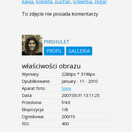
kawa
,
kobieta
,
puchar
,
sylwetka
,
zegar
To zdjęcie nie posiada komentarzy
PIRSHULET
PROFIL
GALLERIA
właściwości obrazu
Wymiary:
2280px * 3196px
Opublikowane:
January - 11 - 2010
Aparat foto:
Sony
Data:
2007:05:31 13:11:25
Przesłona:
f/4.0
Ekspozycja:
1/8
Ogniskowa:
200/10
ISO:
400