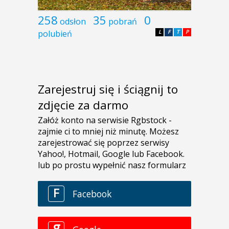
258
35
0
odsłon
pobrań
polubień
L
F
T
P
Zarejestruj się i ściągnij to
zdjęcie za darmo