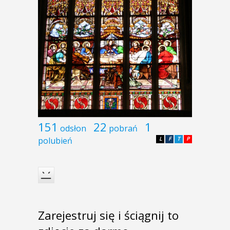
151
22
1
odsłon
pobrań
polubień
L
F
T
P
Zarejestruj się i ściągnij to