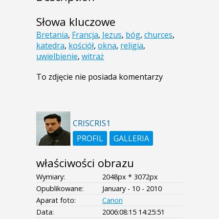
Słowa kluczowe
Bretania
,
Francja
,
Jezus
,
bóg
,
churces
,
katedra
,
kościół
,
okna
,
religia
,
uwielbienie
,
witraż
To zdjęcie nie posiada komentarzy
CRISCRIS1
PROFIL
GALLERIA
właściwości obrazu
Wymiary:
2048px * 3072px
Opublikowane:
January - 10 - 2010
Aparat foto:
Canon
Data:
2006:08:15 14:25:51