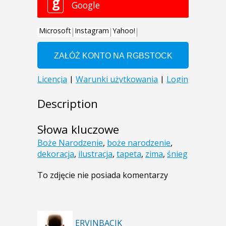
Description
Słowa kluczowe
Boże Narodzenie
,
boże narodzenie
,
dekoracja
,
ilustracja
,
tapeta
,
zima
,
śnieg
To zdjęcie nie posiada komentarzy
ERVINBACIK