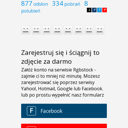
877
334
8
odsłon
pobrań
polubień
L
F
T
P
Zarejestruj się i ściągnij to
zdjęcie za darmo