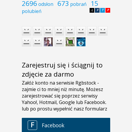
2696
673
15
odsłon
pobrań
polubień
L
F
T
P
Zarejestruj się i ściągnij to
zdjęcie za darmo