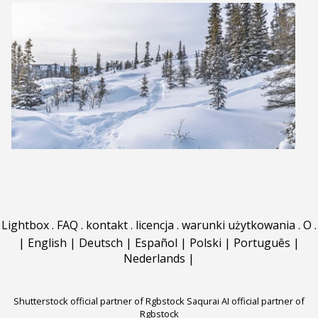
Lightbox
.
FAQ
.
kontakt
.
licencja
.
warunki użytkowania
.
O
.
|
English
|
Deutsch
|
Español
|
Polski
|
Português
|
Nederlands
|
Shutterstock official partner of Rgbstock
Saqurai AI official partner of
Rgbstock