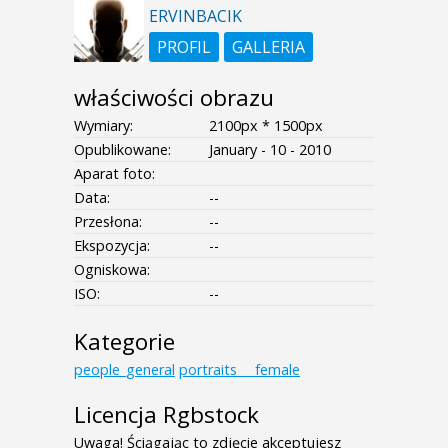
ERVINBACIK
PROFIL
GALLERIA
właściwości obrazu
Wymiary:
2100px * 1500px
Opublikowane:
January - 10 - 2010
Aparat foto:
Data:
--
Przesłona:
--
Ekspozycja:
--
Ogniskowa:
ISO:
--
Kategorie
people_general
portraits___female
Licencja Rgbstock
Uwaga! Ściągając to zdjęcie akceptujesz