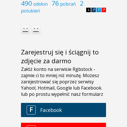
490
76
2
odsłon
pobrań
polubień
L
F
T
P
Zarejestruj się i ściągnij to
zdjęcie za darmo