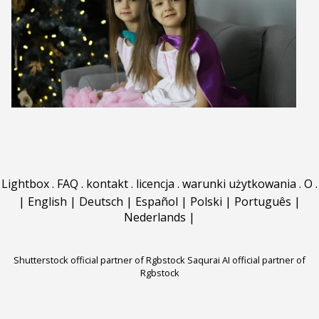
Lightbox
.
FAQ
.
kontakt
.
licencja
.
warunki użytkowania
.
O
.
|
English
|
Deutsch
|
Español
|
Polski
|
Português
|
Nederlands
|
Shutterstock official partner of Rgbstock
Saqurai AI official partner of
Rgbstock