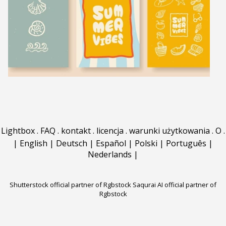
Lightbox
.
FAQ
.
kontakt
.
licencja
.
warunki użytkowania
.
O
.
|
English
|
Deutsch
|
Español
|
Polski
|
Português
|
Nederlands
|
Shutterstock official partner of Rgbstock
Saqurai AI official partner of
Rgbstock