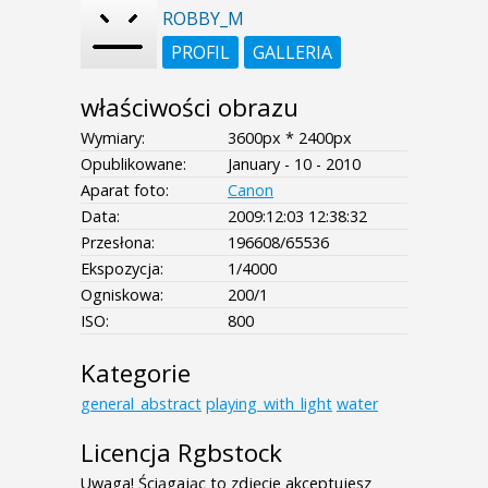
ROBBY_M
PROFIL
GALLERIA
właściwości obrazu
Wymiary:
3600px * 2400px
Opublikowane:
January - 10 - 2010
Aparat foto:
Canon
Data:
2009:12:03 12:38:32
Przesłona:
196608/65536
Ekspozycja:
1/4000
Ogniskowa:
200/1
ISO:
800
Kategorie
general_abstract
playing_with_light
water
Licencja Rgbstock
Uwaga! Ściągając to zdjęcie akceptujesz