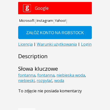
Description
Słowa kluczowe
fontanna
,
fontanna
,
niebieska woda
,
niebieski
,
rozpylać
,
woda
To zdjęcie nie posiada komentarzy