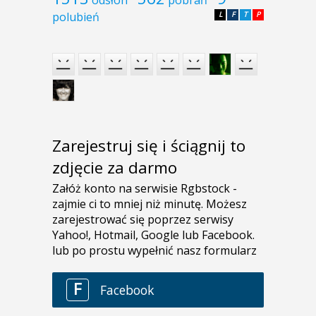
polubień
L
F
T
P
Zarejestruj się i ściągnij to
zdjęcie za darmo