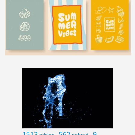
1513
562
9
odsłon
pobrań