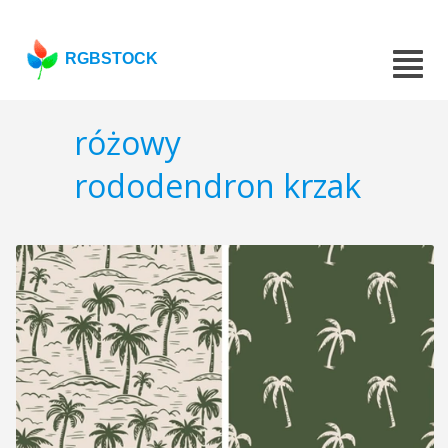
RGBSTOCK
różowy
rododendron krzak