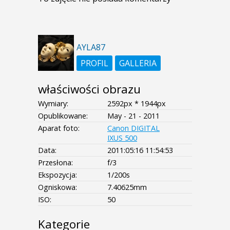
AYLA87
PROFIL
GALLERIA
właściwości obrazu
Wymiary:
2592px * 1944px
Opublikowane:
May - 21 - 2011
Aparat foto:
Canon DIGITAL
IXUS 500
Data:
2011:05:16 11:54:53
Przesłona:
f/3
Ekspozycja:
1/200s
Ogniskowa:
7.40625mm
ISO:
50
Kategorie