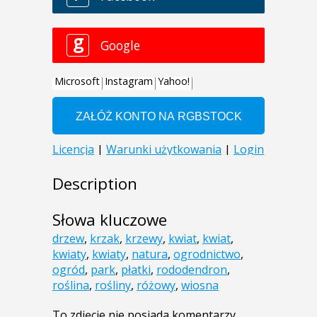
Description
Słowa kluczowe
drzew
,
krzak
,
krzewy
,
kwiat
,
kwiat
,
kwiaty
,
kwiaty
,
natura
,
ogrodnictwo
,
ogród
,
park
,
płatki
,
rododendron
,
roślina
,
rośliny
,
różowy
,
wiosna
To zdjęcie nie posiada komentarzy