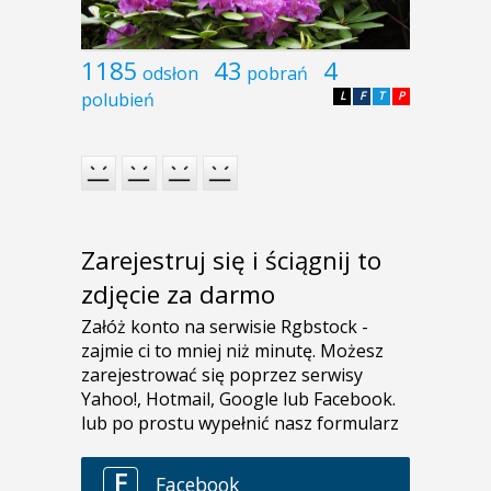
1185
43
4
odsłon
pobrań
polubień
L
F
T
P
Zarejestruj się i ściągnij to
zdjęcie za darmo