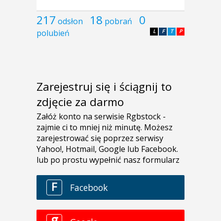
217
18
0
odsłon
pobrań
polubień
L
F
T
P
Zarejestruj się i ściągnij to
zdjęcie za darmo