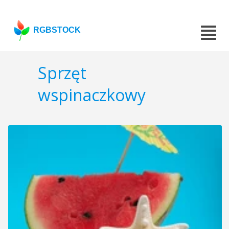
RGBSTOCK
Sprzęt
wspinaczkowy