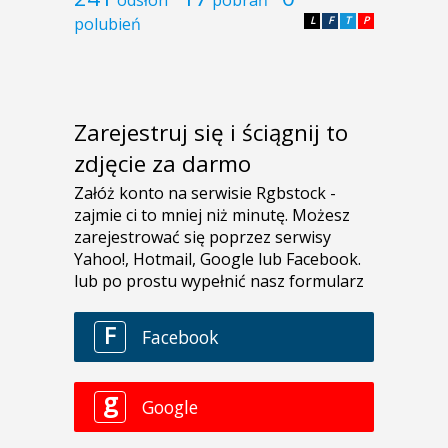
polubień
L
F
T
P
Zarejestruj się i ściągnij to
zdjęcie za darmo