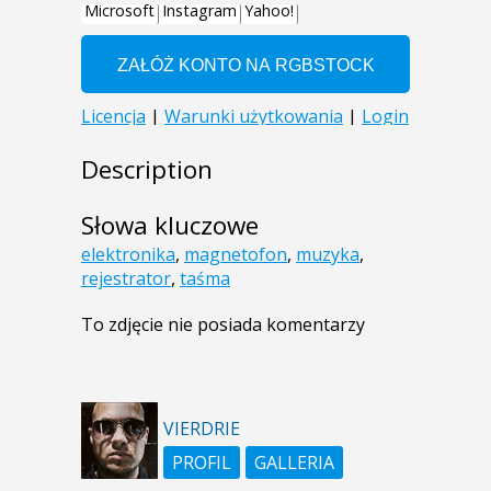
Description
Słowa kluczowe
elektronika
,
magnetofon
,
muzyka
,
rejestrator
,
taśma
To zdjęcie nie posiada komentarzy
VIERDRIE
PROFIL
GALLERIA