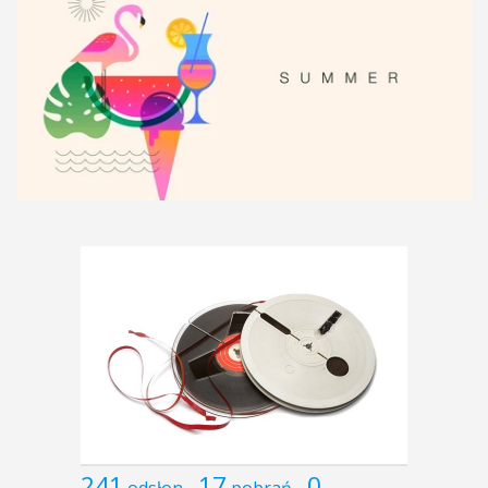
241
17
0
odsłon
pobrań