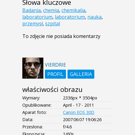
Słowa kluczowe
Badania
,
chemia
,
chemikalia
,
laboratorium
,
laboratorium
,
nauka
,
przemysł
,
szpital
To zdjęcie nie posiada komentarzy
VIERDRIE
PROFIL
GALLERIA
właściwości obrazu
Wymiary:
2336px * 3504px
Opublikowane:
April - 17 - 2011
Aparat foto:
Canon EOS 30D
Data:
2007:06:07 19:06:26
Przesłona:
f/4.6
Ekspozycja:
1/60s