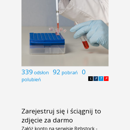
339
92
0
odsłon
pobrań
polubień
L
F
T
P
Zarejestruj się i ściągnij to
zdjęcie za darmo