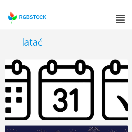
RGBSTOCK
latać