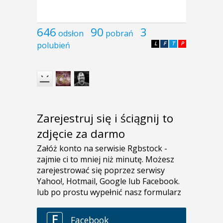
646
90
3
odsłon
pobrań
polubień
L
F
T
P
Zarejestruj się i ściągnij to
zdjęcie za darmo