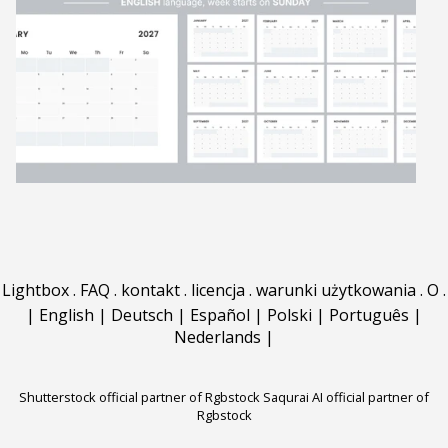
Lightbox
.
FAQ
.
kontakt
.
licencja
.
warunki użytkowania
.
O
.
|
English
|
Deutsch
|
Español
|
Polski
|
Português
|
Nederlands
|
Shutterstock official partner of Rgbstock
Saqurai AI official partner of
Rgbstock