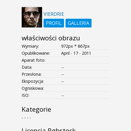
VIERDRIE
PROFIL
GALLERIA
właściwości obrazu
Wymiary:
972px * 867px
Opublikowane:
April - 17 - 2011
Aparat foto:
Data:
--
Przesłona:
--
Ekspozycja:
--
Ogniskowa:
ISO:
--
Kategorie
- - - -
Licencja Rgbstock