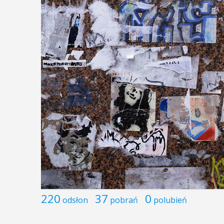
220
37
0
odsłon
pobrań
polubień