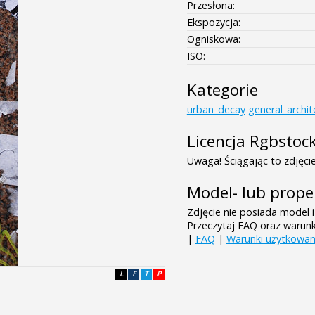
Przesłona:
Ekspozycja:
Ogniskowa:
ISO:
Kategorie
urban_decay
general_archit
Licencja Rgbstoc
Uwaga! Ściągając to zdjęcie
Model- lub prope
Zdjęcie nie posiada model i
Przeczytaj FAQ oraz warun
|
FAQ
|
Warunki użytkowan
L
F
T
P