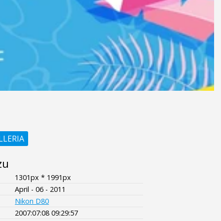
LLERIA
zu
1301px * 1991px
April - 06 - 2011
Nikon D80
2007:07:08 09:29:57