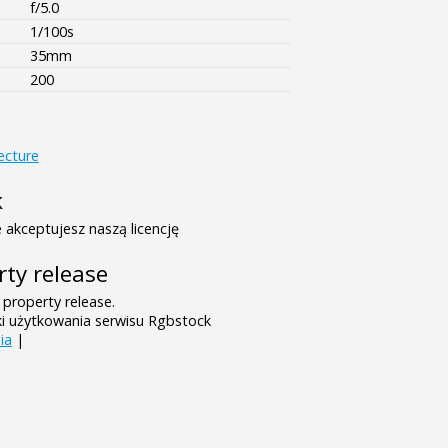
f/5.0
1/100s
35mm
200
ecture
k
 akceptujesz naszą licencję
rty release
 property release.
ki użytkowania serwisu Rgbstock
ia
|