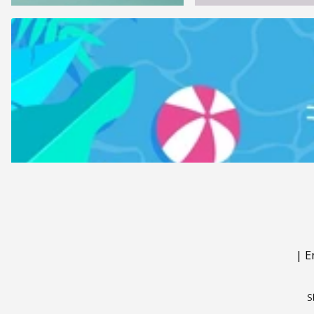
|
E
S