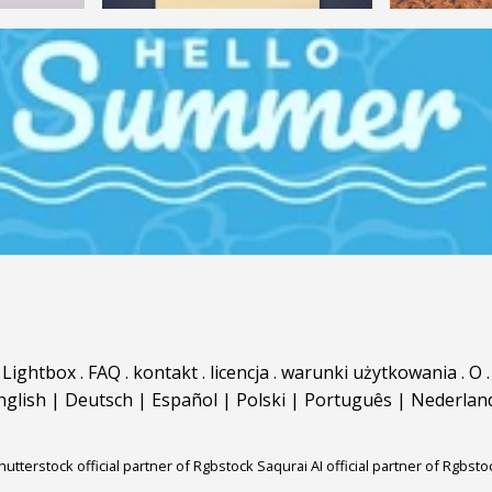
Lightbox
.
FAQ
.
kontakt
.
licencja
.
warunki użytkowania
.
O
.
nglish
|
Deutsch
|
Español
|
Polski
|
Português
|
Nederlan
hutterstock official partner of Rgbstock
Saqurai AI official partner of Rgbsto