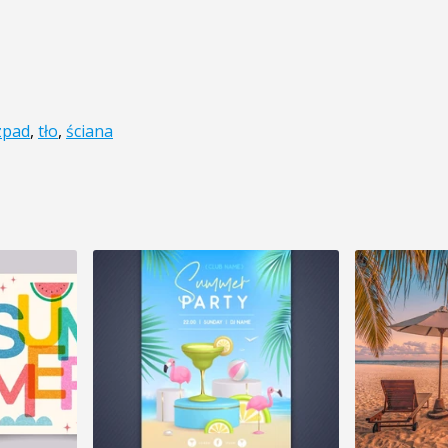
zpad
,
tło
,
ściana