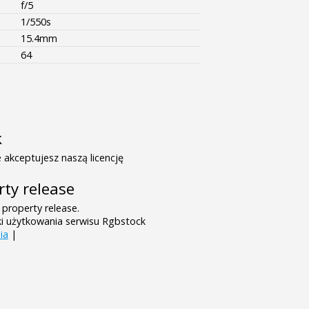
f/5
1/550s
15.4mm
64
k
 akceptujesz naszą licencję
rty release
 property release.
ki użytkowania serwisu Rgbstock
ia
|