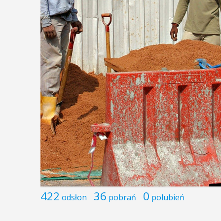
422
36
0
odsłon
pobrań
polubień