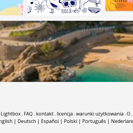
Lightbox
.
FAQ
.
kontakt
.
licencja
.
warunki użytkowania
.
O
.
nglish
|
Deutsch
|
Español
|
Polski
|
Português
|
Nederlan