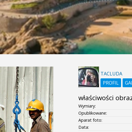
TACLUDA
PROFIL
GA
właściwości obra
Wymiary:
Opublikowane:
Aparat foto:
Data: