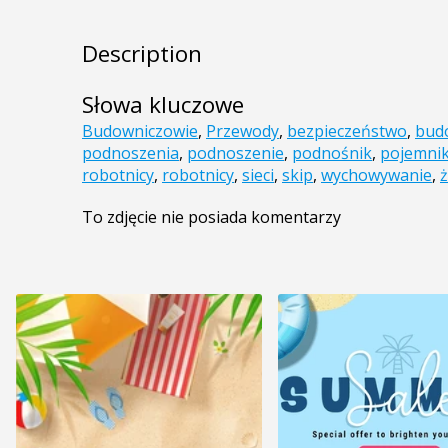
Description
Słowa kluczowe
Budowniczowie
,
Przewody
,
bezpieczeństwo
,
bud
podnoszenia
,
podnoszenie
,
podnośnik
,
pojemni
robotnicy
,
robotnicy
,
sieci
,
skip
,
wychowywanie
,
To zdjęcie nie posiada komentarzy