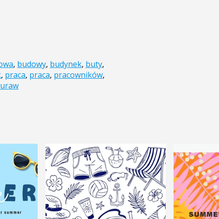
owa
,
budowy
,
budynek
,
buty
,
k
,
praca
,
praca
,
pracowników
,
żuraw