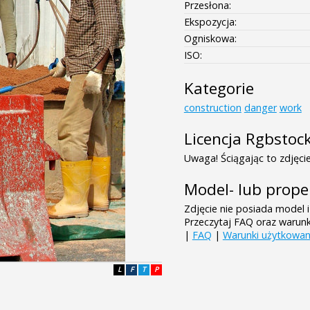
Przesłona:
Ekspozycja:
Ogniskowa:
ISO:
Kategorie
construction
danger
work
Licencja Rgbstoc
Uwaga! Ściągając to zdjęcie
Model- lub prope
Zdjęcie nie posiada model i
Przeczytaj FAQ oraz warun
|
FAQ
|
Warunki użytkowan
L
F
T
P