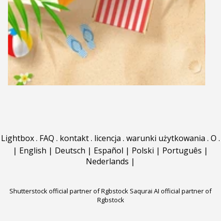
Lightbox
.
FAQ
.
kontakt
.
licencja
.
warunki użytkowania
.
O
.
|
English
|
Deutsch
|
Español
|
Polski
|
Português
|
Nederlands
|
Shutterstock official partner of Rgbstock
Saqurai AI official partner of
Rgbstock