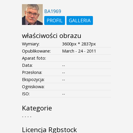
BA1969
PROFIL
GALLERIA
właściwości obrazu
Wymiary:
3600px * 2837px
Opublikowane:
March - 24 - 2011
Aparat foto:
Data:
--
Przesłona:
--
Ekspozycja:
--
Ogniskowa:
ISO:
--
Kategorie
- - - -
Licencja Rgbstock