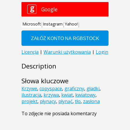
Description
Słowa kluczowe
Krzywe
,
copyspace
,
graficzny
,
gładki
,
ilustracja
,
krzywa
,
kwiat
,
kwiatowy
,
projekt
,
płynący
,
płynąć
,
tło
,
zasłona
To zdjęcie nie posiada komentarzy