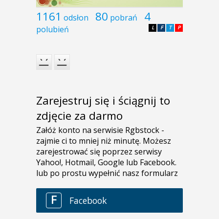
1161
80
4
odsłon
pobrań
polubień
L
F
T
P
Zarejestruj się i ściągnij to
zdjęcie za darmo