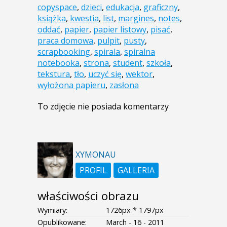
copyspace
,
dzieci
,
edukacja
,
graficzny
,
książka
,
kwestia
,
list
,
margines
,
notes
,
oddać
,
papier
,
papier listowy
,
pisać
,
praca domowa
,
pulpit
,
pusty
,
scrapbooking
,
spirala
,
spiralna
notebooka
,
strona
,
student
,
szkoła
,
tekstura
,
tło
,
uczyć się
,
wektor
,
wyłożona papieru
,
zasłona
To zdjęcie nie posiada komentarzy
XYMONAU
PROFIL
GALLERIA
właściwości obrazu
Wymiary:
1726px * 1797px
Opublikowane:
March - 16 - 2011