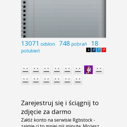
13071
748
18
odsłon
pobrań
polubień
L
F
T
P
Zarejestruj się i ściągnij to
zdjęcie za darmo