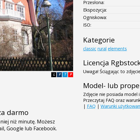
Przesłona:
Ekspozycja:
Ogniskowa:
ISO:
Kategorie
classic
rural
elements
Licencja Rgbstoc
Uwaga! Ściągając to zdjęcie
L
F
T
P
Model- lub prope
Zdjęcie nie posiada model i
Przeczytaj FAQ oraz warun
|
FAQ
|
Warunki użytkowan
e za darmo