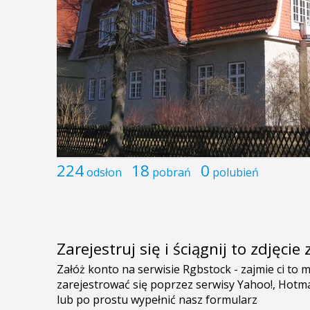
224
18
0
odsłon
pobrań
polubień
Zarejestruj się i ściągnij to zdjęci