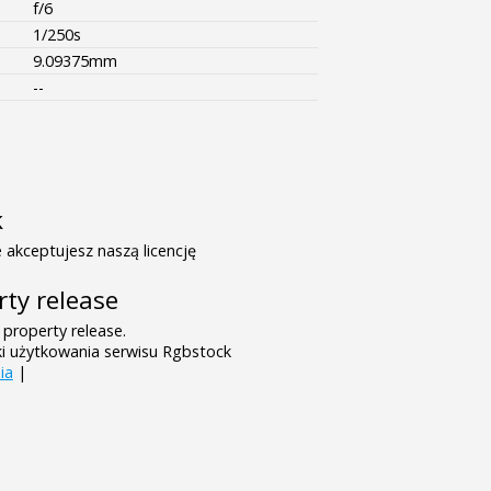
f/6
1/250s
9.09375mm
--
k
 akceptujesz naszą licencję
rty release
 property release.
ki użytkowania serwisu Rgbstock
ia
|