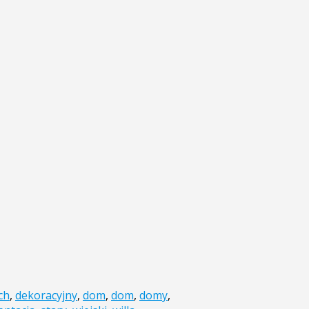
ch
,
dekoracyjny
,
dom
,
dom
,
domy
,