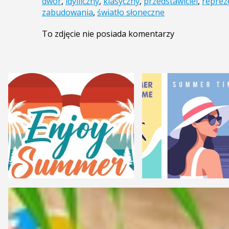
dwór
,
idylliczny
,
klasyczny
,
przedstawiciel
,
reprez
zabudowania
,
światło słoneczne
To zdjęcie nie posiada komentarzy