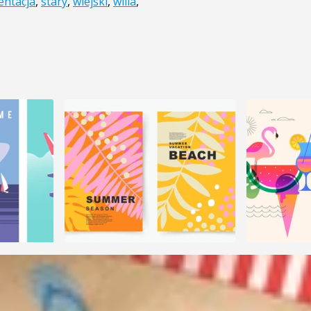
entacja
,
stary
,
wiejski
,
willa
,