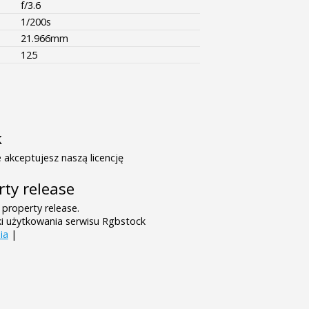
f/3.6
1/200s
21.966mm
125
k
 akceptujesz naszą licencję
rty release
 property release.
ki użytkowania serwisu Rgbstock
ia
|