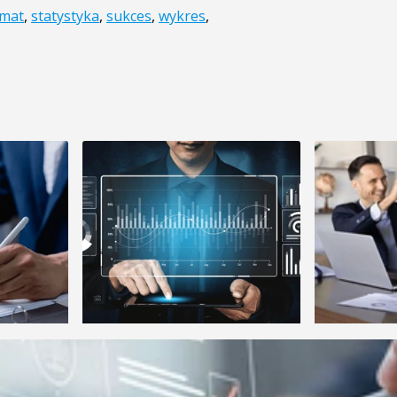
mat
,
statystyka
,
sukces
,
wykres
,