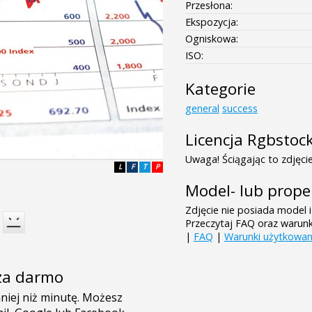
Przesłona:
Ekspozycja:
Ogniskowa:
ISO:
Kategorie
general
success
Licencja Rgbstoc
Uwaga! Ściągając to zdjęcie
L
F
T
P
Model- lub prope
Zdjęcie nie posiada model i
Przeczytaj FAQ oraz warun
|
FAQ
|
Warunki użytkowan
e za darmo