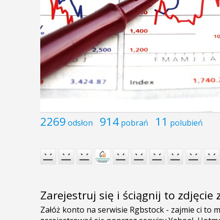
2269
914
11
odsłon
pobrań
polubień
Zarejestruj się i ściągnij to zdjęci