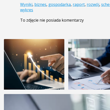
Wyniki
,
biznes
,
gospodarka
,
raport
,
rozwój
,
sche
wykres
To zdjęcie nie posiada komentarzy