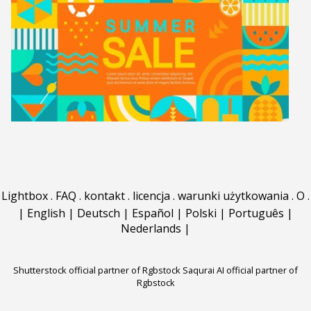
Lightbox
.
FAQ
.
kontakt
.
licencja
.
warunki użytkowania
.
O
.
|
English
|
Deutsch
|
Español
|
Polski
|
Português
|
Nederlands
|
Shutterstock official partner of Rgbstock
Saqurai AI official partner of
Rgbstock