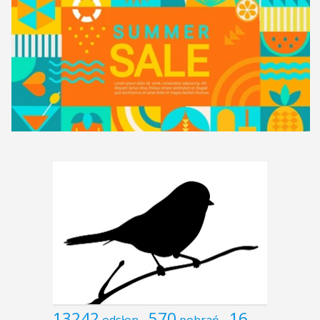
13242
570
16