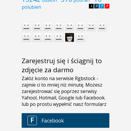
odsłon
pobrań
polubień
L
F
T
P
Zarejestruj się i ściągnij to
zdjęcie za darmo