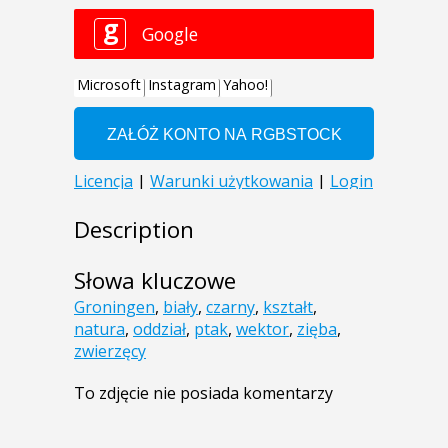
Description
Słowa kluczowe
Groningen
,
biały
,
czarny
,
kształt
,
natura
,
oddział
,
ptak
,
wektor
,
zięba
,
zwierzęcy
To zdjęcie nie posiada komentarzy