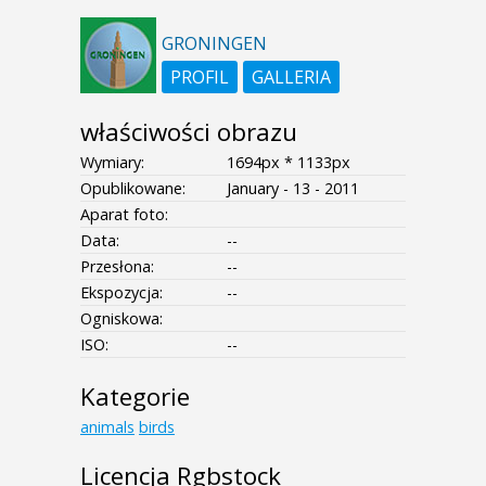
GRONINGEN
PROFIL
GALLERIA
właściwości obrazu
Wymiary:
1694px * 1133px
Opublikowane:
January - 13 - 2011
Aparat foto:
Data:
--
Przesłona:
--
Ekspozycja:
--
Ogniskowa:
ISO:
--
Kategorie
animals
birds
Licencja Rgbstock