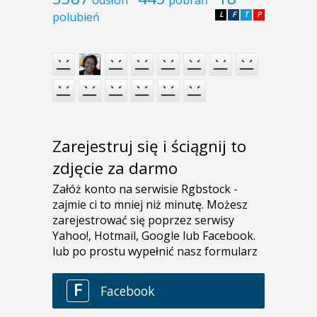
polubień
L
F
T
P
Zarejestruj się i ściągnij to
zdjęcie za darmo