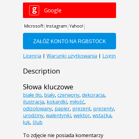
Description
Słowa kluczowe
białe tło
,
biały
,
czerwony
,
dekoracja
,
ilustracja
,
kokardki
,
miłość
,
odizolowany
,
papier
,
prezent
,
prezenty
,
urodziny
,
walentynki
,
wektor
,
wstążka
,
łuk
,
ślub
To zdjęcie nie posiada komentarzy