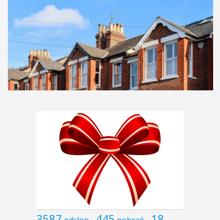
3587
445
18
odsłon
pobrań