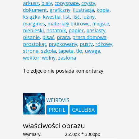
arkusz
,
biały
,
copyspace
,
czysty
,
dokument
,
graficzny
,
ilustracja
,
kopia
,
książka
,
kwestia
,
list
,
liść
,
luźny
,
margines
,
materiały biurowe
,
miejsce
,
niebieski
,
notatnik
,
papier
,
pasiasty
,
pisanie
,
pisać
,
praca
,
praca domowa
,
prostokąt
,
prążkowany
,
pusty
,
różowy
,
strona
,
szkoła
,
tapeta
,
tło
,
uwaga
,
wektor
,
wolny
,
zasłona
To zdjęcie nie posiada komentarzy
WEIRDVIS
PROFIL
GALLERIA
właściwości obrazu
Wymiary:
2550px * 3300px