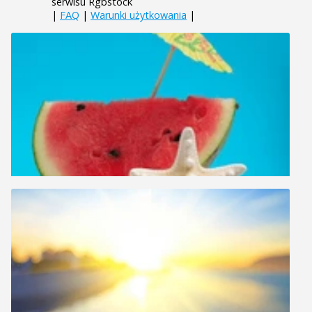
serwisu Rgbstock
|
FAQ
|
Warunki użytkowania
|