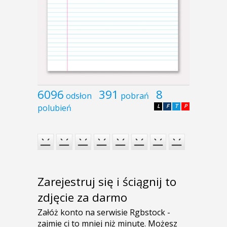
6096
391
8
odsłon
pobrań
polubień
L
F
T
P
Zarejestruj się i ściągnij to
zdjęcie za darmo