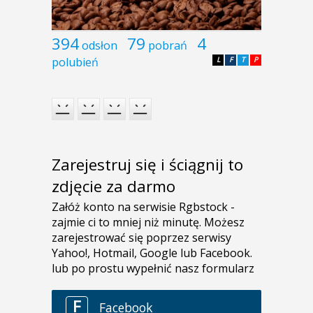
394
79
4
odsłon
pobrań
polubień
L
F
T
P
Zarejestruj się i ściągnij to
zdjęcie za darmo