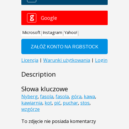
Description
Słowa kluczowe
Nyberg
,
fasola
,
fasola
,
góra
,
kawa
,
kawiarnia
,
kot
,
pić
,
puchar
,
stos
,
wzgórze
To zdjęcie nie posiada komentarzy