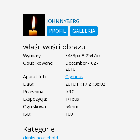
JOHNNYBERG
PROFIL
GALLERIA
właściwości obrazu
Wymiary:
3433px * 2547px
Opublikowane:
December - 02 -
2010
Aparat foto:
Olympus
Data:
2010:11:17 21:38:02
Przesłona:
f/9.0
Ekspozycja:
1/160s
Ogniskowa:
54mm
ISO:
100
Kategorie
drinks
household