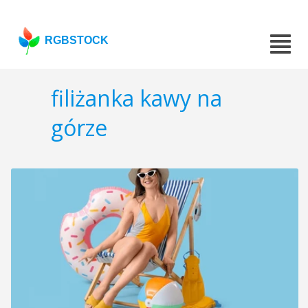
RGBSTOCK
filiżanka kawy na
górze