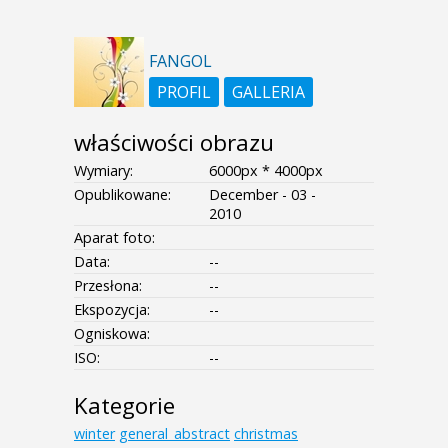
FANGOL
PROFIL
GALLERIA
właściwości obrazu
Wymiary:
6000px * 4000px
Opublikowane:
December - 03 -
2010
Aparat foto:
Data:
--
Przesłona:
--
Ekspozycja:
--
Ogniskowa:
ISO:
--
Kategorie
winter
general_abstract
christmas