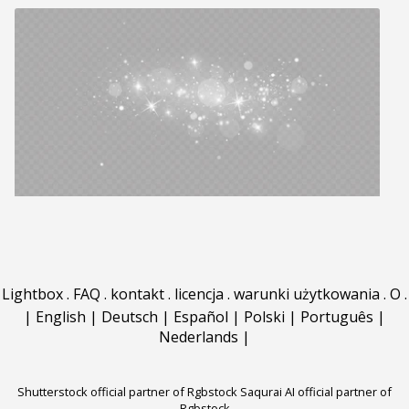
Lightbox
.
FAQ
.
kontakt
.
licencja
.
warunki użytkowania
.
O
.
|
English
|
Deutsch
|
Español
|
Polski
|
Português
|
Nederlands
|
Shutterstock official partner of Rgbstock
Saqurai AI official partner of
Rgbstock