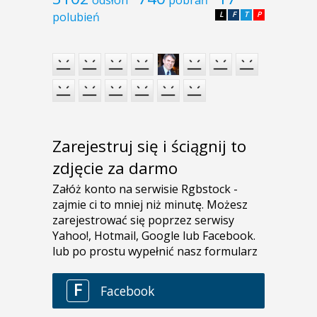
polubień
L
F
T
P
Zarejestruj się i ściągnij to
zdjęcie za darmo