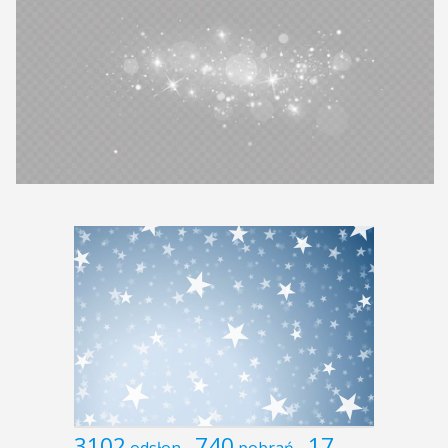
3102
740
17
odsłon
pobrań