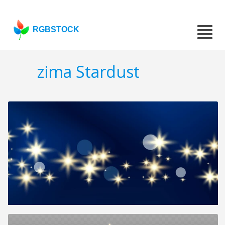
RGBSTOCK
zima Stardust