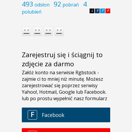
493
92
4
odsłon
pobrań
polubień
L
F
T
P
Zarejestruj się i ściągnij to
zdjęcie za darmo