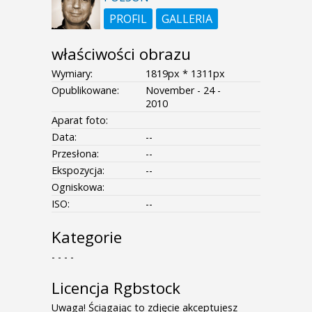
PROFIL
GALLERIA
właściwości obrazu
Wymiary:
1819px * 1311px
Opublikowane:
November - 24 -
2010
Aparat foto:
Data:
--
Przesłona:
--
Ekspozycja:
--
Ogniskowa:
ISO:
--
Kategorie
- - - -
Licencja Rgbstock
Uwaga! Ściągając to zdjęcie akceptujesz