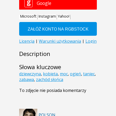
Description
Słowa kluczowe
dziewczyna
,
kobieta
,
moc
,
ogień
,
taniec
,
zabawa
,
zachód słońca
To zdjęcie nie posiada komentarzy
POLSON