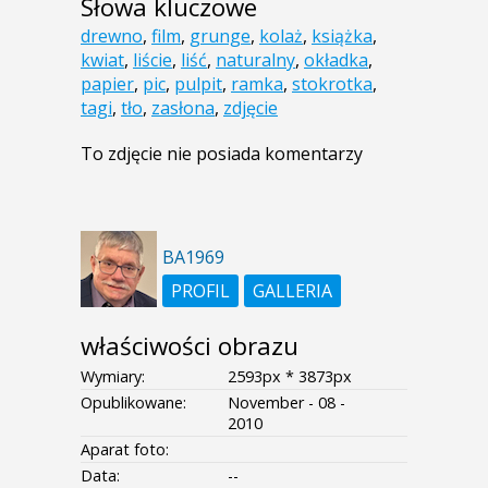
Słowa kluczowe
drewno
,
film
,
grunge
,
kolaż
,
książka
,
kwiat
,
liście
,
liść
,
naturalny
,
okładka
,
papier
,
pic
,
pulpit
,
ramka
,
stokrotka
,
tagi
,
tło
,
zasłona
,
zdjęcie
To zdjęcie nie posiada komentarzy
BA1969
PROFIL
GALLERIA
właściwości obrazu
Wymiary:
2593px * 3873px
Opublikowane:
November - 08 -
2010
Aparat foto:
Data:
--