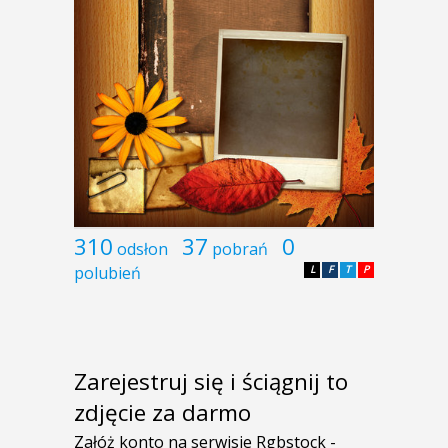
310
37
0
odsłon
pobrań
polubień
L
F
T
P
Zarejestruj się i ściągnij to
zdjęcie za darmo