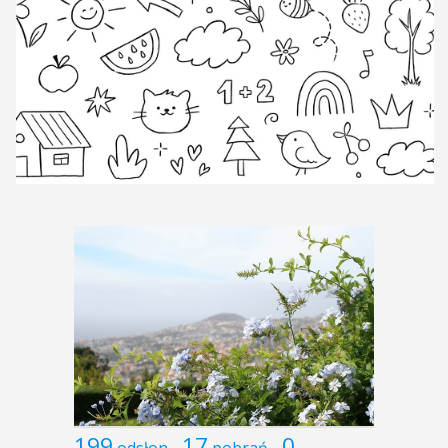
199
17
0
odsłon
pobrań