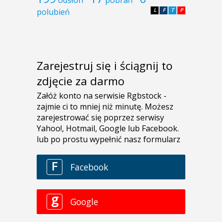
polubień
L
F
T
P
Zarejestruj się i ściągnij to
zdjęcie za darmo