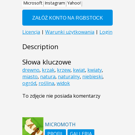
Description
Słowa kluczowe
drewno
,
krzak
,
krzew
,
kwiat
,
kwiaty
,
miasto
,
natura
,
naturalny
,
niebieski
,
ogród
,
roślina
,
widok
To zdjęcie nie posiada komentarzy
MICROMOTH
PROFIL
GALLERIA