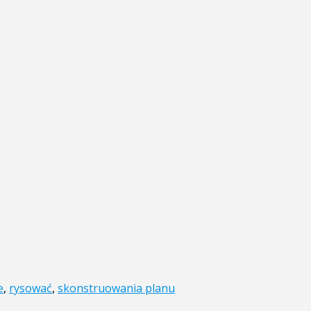
e
,
rysować
,
skonstruowania planu