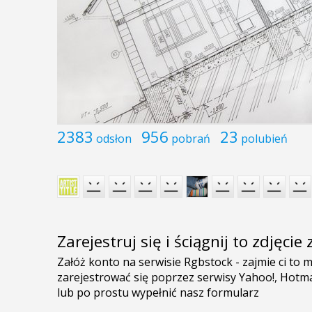
2383
956
23
odsłon
pobrań
polubień
Zarejestruj się i ściągnij to zdjęci