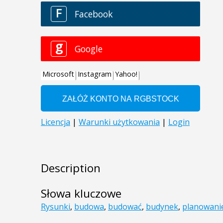
Description
Słowa kluczowe
Rysunki
,
budowa
,
budować
,
budynek
,
planowani