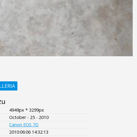
LLERIA
zu
4949px * 3299px
October - 25 - 2010
Canon EOS 7D
2010:06:06 14:32:13