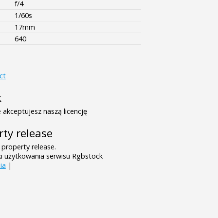
f/4
1/60s
17mm
640
ct
k
 akceptujesz naszą licencję
rty release
 property release.
ki użytkowania serwisu Rgbstock
ia
|