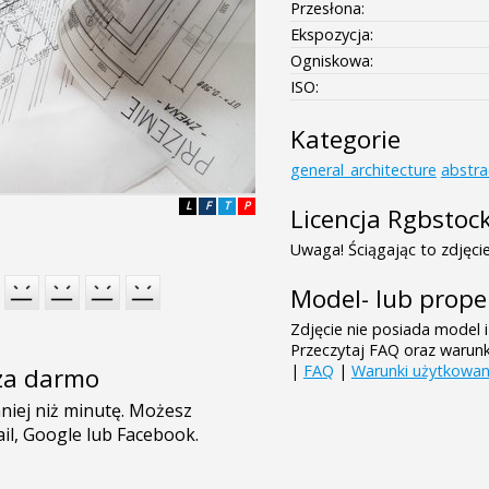
Przesłona:
Ekspozycja:
Ogniskowa:
ISO:
Kategorie
general_architecture
abstra
L
F
T
P
Licencja Rgbstoc
Uwaga! Ściągając to zdjęcie
Model- lub prope
Zdjęcie nie posiada model i
Przeczytaj FAQ oraz warun
|
FAQ
|
Warunki użytkowan
e za darmo