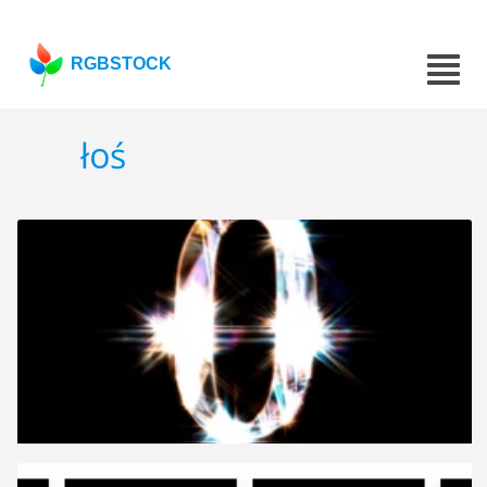
RGBSTOCK
łoś