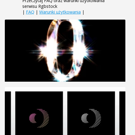
Przeczytaj FAQ oraz warunki użytkowania
serwisu Rgbstock
|
FAQ
|
Warunki użytkowania
|