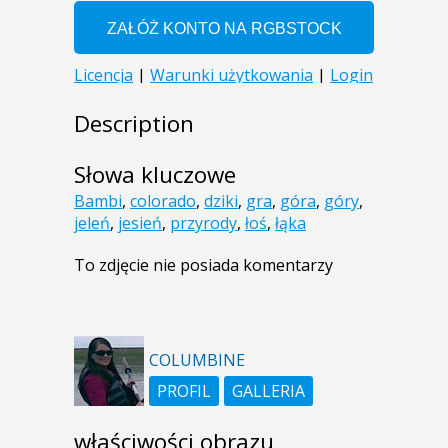
Description
Słowa kluczowe
Bambi
,
colorado
,
dziki
,
gra
,
góra
,
góry
,
jeleń
,
jesień
,
przyrody
,
łoś
,
łąka
To zdjęcie nie posiada komentarzy
COLUMBINE
PROFIL
GALLERIA
właściwości obrazu