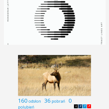
160
36
0
odsłon
pobrań
polubień
L
F
T
P