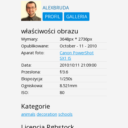
ALEXBRUDA
PROFIL
GALLERIA
właściwości obrazu
Wymiary:
3648px * 2736px
Opublikowane:
October - 11 - 2010
Aparat foto:
Canon PowerShot
SX1 IS
Data:
2010:10:11 21:09:00
Przesłona:
f/3.6
Ekspozycja:
1/250s
Ogniskowa:
8.521mm
ISO:
80
Kategorie
animals
decoration
schools
Licencja Rgbstock