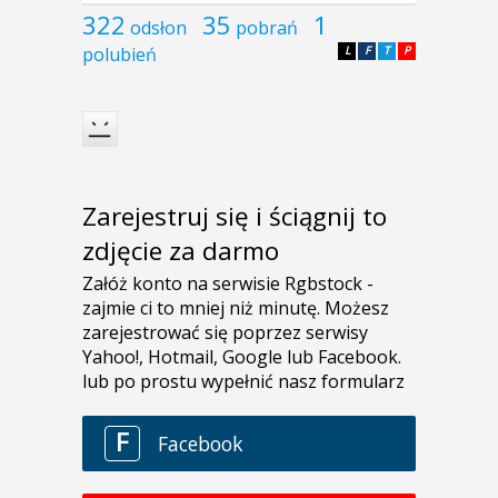
322
35
1
odsłon
pobrań
polubień
L
F
T
P
Zarejestruj się i ściągnij to
zdjęcie za darmo