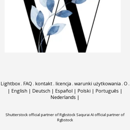
Lightbox
.
FAQ
.
kontakt
.
licencja
.
warunki użytkowania
.
O
.
|
English
|
Deutsch
|
Español
|
Polski
|
Português
|
Nederlands
|
Shutterstock official partner of Rgbstock
Saqurai AI official partner of
Rgbstock