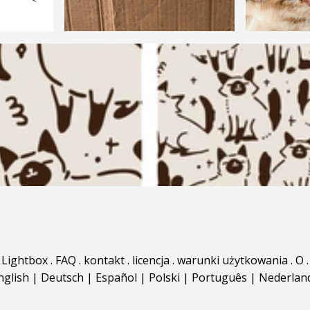
Lightbox
.
FAQ
.
kontakt
.
licencja
.
warunki użytkowania
.
O
.
nglish
|
Deutsch
|
Español
|
Polski
|
Português
|
Nederlan