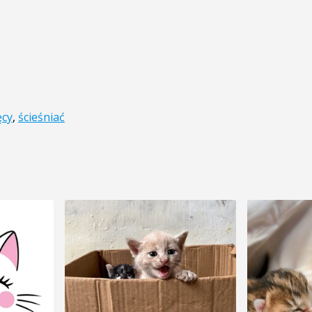
ęcy
,
ścieśniać