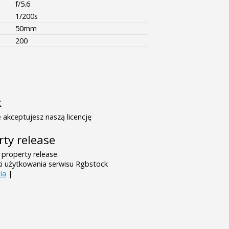
f/5.6
1/200s
50mm
200
k
 akceptujesz naszą licencję
rty release
 property release.
ki użytkowania serwisu Rgbstock
ia
|