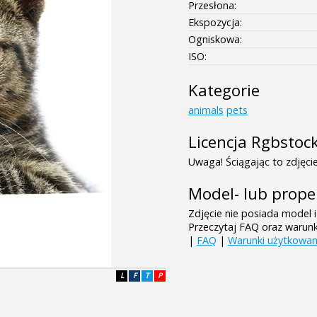
Przesłona:
Ekspozycja:
Ogniskowa:
ISO:
Kategorie
animals
pets
Licencja Rgbstoc
Uwaga! Ściągając to zdjęcie
Model- lub prope
Zdjęcie nie posiada model i
Przeczytaj FAQ oraz warun
|
FAQ
|
Warunki użytkowan
L
F
T
P