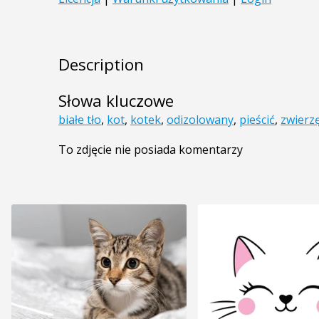
Description
Słowa kluczowe
białe tło
,
kot
,
kotek
,
odizolowany
,
pieścić
,
zwierz
To zdjęcie nie posiada komentarzy