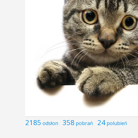
2185
358
24
odsłon
pobrań
polubień