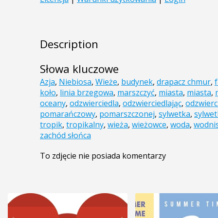
Description
Słowa kluczowe
Azja
,
Niebiosa
,
Wieże
,
budynek
,
drapacz chmur
,
f
koło
,
linia brzegowa
,
marszczyć
,
miasta
,
miasta
,
oceany
,
odzwierciedla
,
odzwierciedlając
,
odzwierci
pomarańczowy
,
pomarszczonej
,
sylwetka
,
sylwet
tropik
,
tropikalny
,
wieża
,
wieżowce
,
woda
,
wodni
zachód słońca
To zdjęcie nie posiada komentarzy