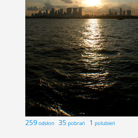
259
35
1
odsłon
pobrań
polubień