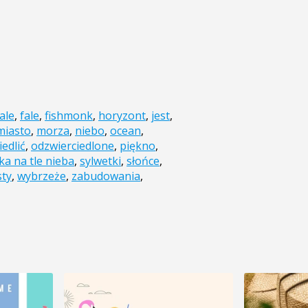
ale
,
fale
,
fishmonk
,
horyzont
,
jest
,
miasto
,
morza
,
niebo
,
ocean
,
edlić
,
odzwierciedlone
,
piękno
,
ka na tle nieba
,
sylwetki
,
słońce
,
sty
,
wybrzeże
,
zabudowania
,