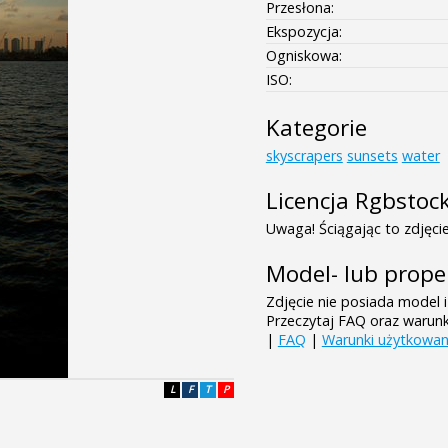
Przesłona:
Ekspozycja:
Ogniskowa:
ISO:
Kategorie
skyscrapers
sunsets
water
Licencja Rgbstoc
Uwaga! Ściągając to zdjęcie
Model- lub prope
Zdjęcie nie posiada model i
Przeczytaj FAQ oraz warun
|
FAQ
|
Warunki użytkowan
L
F
T
P