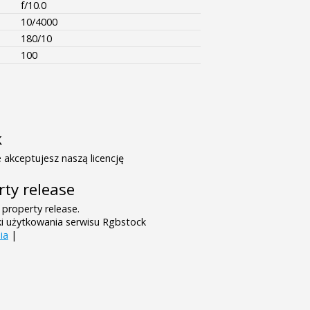
f/10.0
10/4000
180/10
100
k
 akceptujesz naszą licencję
rty release
 property release.
ki użytkowania serwisu Rgbstock
ia
|