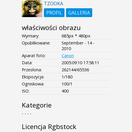
TZOOKA
PROFIL
GALLERIA
właściwości obrazu
Wymiary:
685px * 480px
Opublikowane:
September - 14 -
2010
Aparat foto:
Canon
Data:
2005:09:10 17:58:11
Przesłona:
262144/65536
Ekspozycja:
1/180
Ogniskowa:
100/1
ISO:
400
Kategorie
- - - -
Licencja Rgbstock