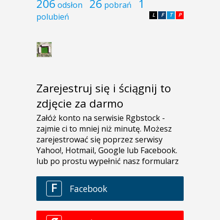
206
26
1
odsłon
pobrań
polubień
L
F
T
P
Zarejestruj się i ściągnij to
zdjęcie za darmo