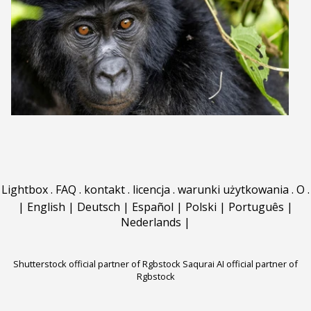
Lightbox
.
FAQ
.
kontakt
.
licencja
.
warunki użytkowania
.
O
.
|
English
|
Deutsch
|
Español
|
Polski
|
Português
|
Nederlands
|
Shutterstock official partner of Rgbstock
Saqurai AI official partner of
Rgbstock